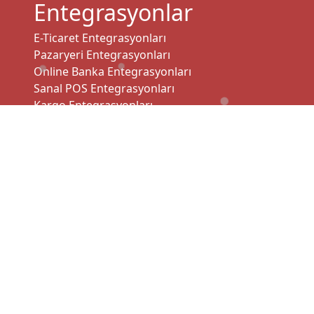
Entegrasyonlar
E-Ticaret Entegrasyonları
Pazaryeri Entegrasyonları
Online Banka Entegrasyonları
Sanal POS Entegrasyonları
Kargo Entegrasyonları
ÖKC & Ödeme Kuruluşları Entegrasyonları
TaxFree Entegrasyonları
CRM Entegrasyonları
Kargo Entegrasyonları
Entegreli Lojitik Firmaları
Hazır 3rd API
Hakkımızda
İletişim
Gizlilik