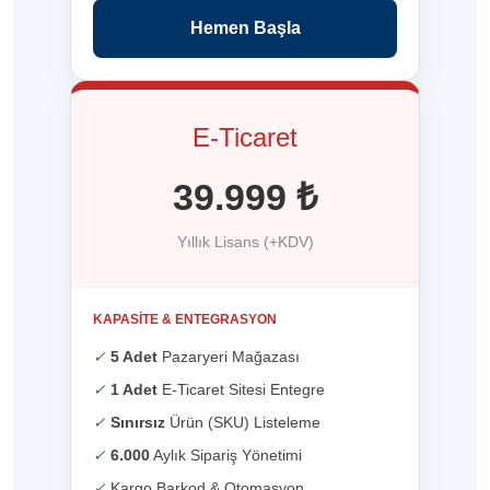
Hemen Başla
E-Ticaret
39.999 ₺
Yıllık Lisans (+KDV)
KAPASITE & ENTEGRASYON
✓
5 Adet
Pazaryeri Mağazası
✓
1 Adet
E-Ticaret Sitesi Entegre
✓
Sınırsız
Ürün (SKU) Listeleme
✓
6.000
Aylık Sipariş Yönetimi
✓
Kargo Barkod & Otomasyon