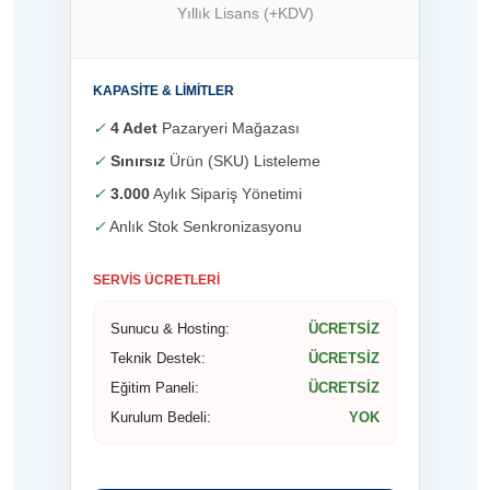
Yıllık Lisans (+KDV)
KAPASITE & LIMITLER
✓
4 Adet
Pazaryeri Mağazası
✓
Sınırsız
Ürün (SKU) Listeleme
✓
3.000
Aylık Sipariş Yönetimi
✓
Anlık Stok Senkronizasyonu
SERVIS ÜCRETLERI
Sunucu & Hosting:
ÜCRETSİZ
Teknik Destek:
ÜCRETSİZ
Eğitim Paneli:
ÜCRETSİZ
Kurulum Bedeli:
YOK