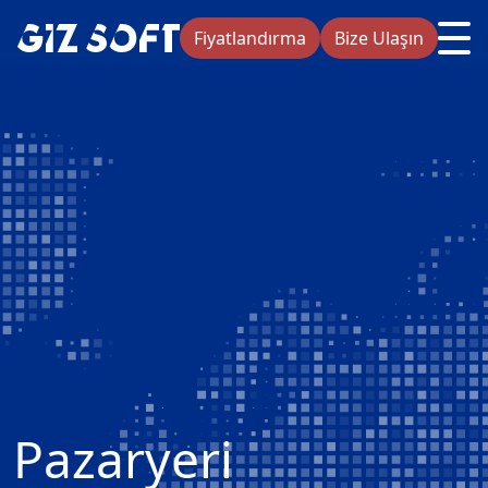
<
Fiyatlandırma
Bize Ulaşın
Pazaryeri