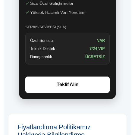
✓
Size Özel Geliştirmeler
✓
Yüksek Hacimli Veri Yönetimi
SERVIS SEVIYESI (SLA)
Özel Sunucu:
VAR
Teknik Destek:
7/24 VIP
Danışmanlık:
ÜCRETSİZ
Teklif Alın
Fiyatlandırma Politikamız
Hakkında Bilgilendirme